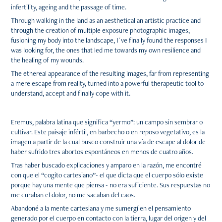
infertility, ageing and the passage of time.
Through walking in the land as an aesthetical an artistic practice and
through the creation of multiple exposure photographic images,
fusioning my body into the landscape, I´ve finally found the responses I
was looking for, the ones that led me towards my own resilience and
the healing of my wounds.
The ethereal appearance of the resulting images, far from representing
a mere escape from reality, turned into a powerful therapeutic tool to
understand, accept and finally cope with it.
Eremus, palabra latina que significa “yermo”: un campo sin sembrar o
cultivar. Este paisaje infértil, en barbecho o en reposo vegetativo, es la
imagen a partir de la cual busco construir una vía de escape al dolor de
haber sufrido tres abortos espontáneos en menos de cuatro años.
Tras haber buscado explicaciones y amparo en la razón, me encontré
con que el “cogito cartesiano”- el que dicta que el cuerpo sólo existe
porque hay una mente que piensa - no era suficiente. Sus respuestas no
me curaban el dolor, no me sacaban del caos.
Abandoné a la mente cartesiana y me sumergí en el pensamiento
generado por el cuerpo en contacto con la tierra, lugar del origen y del